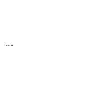
io de suscripción
Enviar