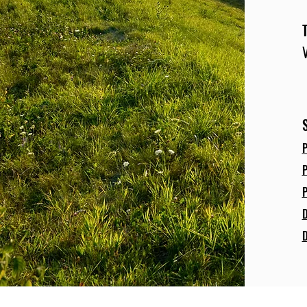
P
P
P
D
D