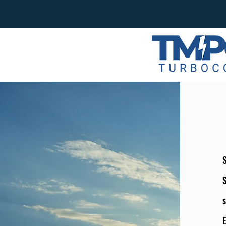
S
S
E