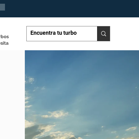
rbos
sita