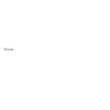
io de suscripción
Enviar