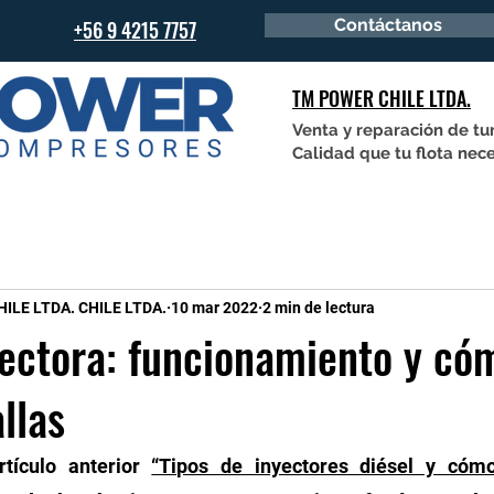
Contáctanos
+56 9 4215 7757
TM POWER CHILE LTDA.
Venta y reparación de tu
Calidad que tu flota nece
LE LTDA. CHILE LTDA.
10 mar 2022
2 min de lectura
ectora: funcionamiento y có
llas
rtículo anterior 
“Tipos de inyectores diésel y cómo