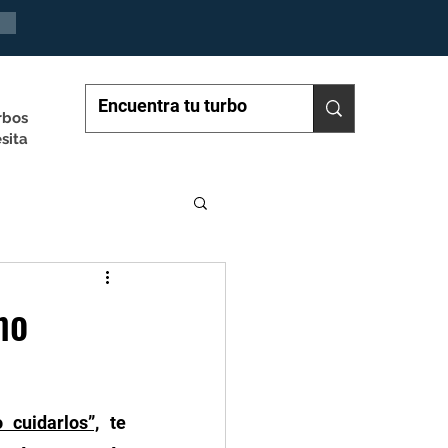
rbos
sita
mo
 cuidarlos”,
 te 