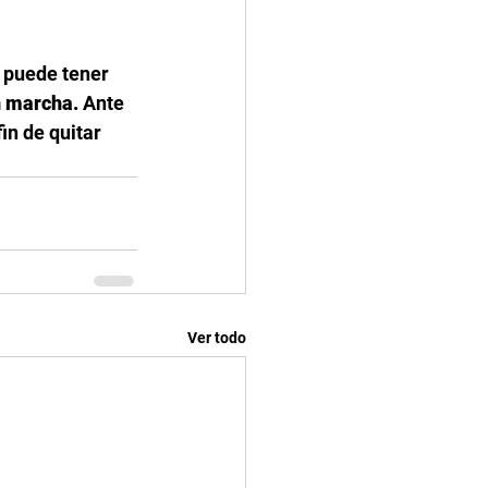
 puede tener 
n marcha. 
Ante 
in de quitar 
Ver todo