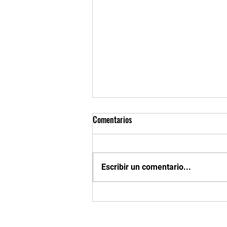
Comentarios
Escribir un comentario...
Encuentra nuestros turbos Master
Power en Epysa Implementos