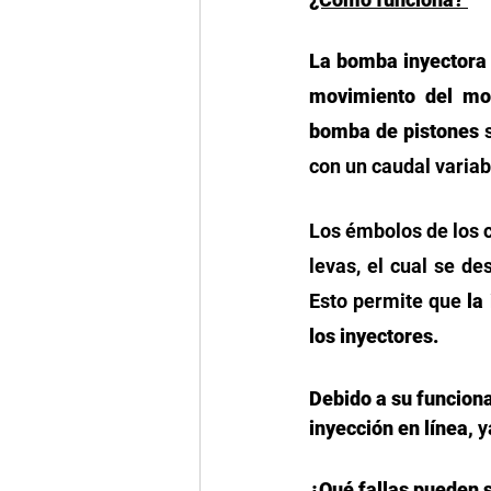
La bomba inyectora d
movimiento del mot
bomba de pistones
 
con un caudal variab
Los émbolos de los ci
levas, el cual se de
Esto permite que 
la
los inyectores. 
Debido a su funcion
inyección en línea,
 y
¿Qué fallas pueden 