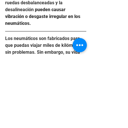
ruedas desbalanceadas y la 
desalineación
 pueden causar 
vibración o desgaste irregular en los 
neumáticos. 
Los neumáticos son fabricados para 
que puedas viajar miles de kilómetros 
sin problemas. Sin embargo, su vida 
útil dependerá del uso, carga y tipos 
de carretera recorrida. En 
Master 
Power
 te invitamos a seguir estos 
consejos prácticos, para asegurar 
aumentar al máximo su uso y obtener 
un excelente rendimiento.
FUENTES
Redecam
Goodyear