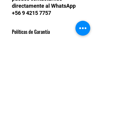
directamente al WhatsApp
+56 9 4215 7757
Políticas de Garantía
Todos nuestros turbos son
garantízados un año de fábrica.
Daños de fatiga de material. En caso
de que sea una falla del motor
externa al turbo, no corresponde
TM POWER CHILE LTDA.
garantía.
Contáctanos
turbo@tmpower.cl
+56 9 4215 7757
+56 9 4215 7757