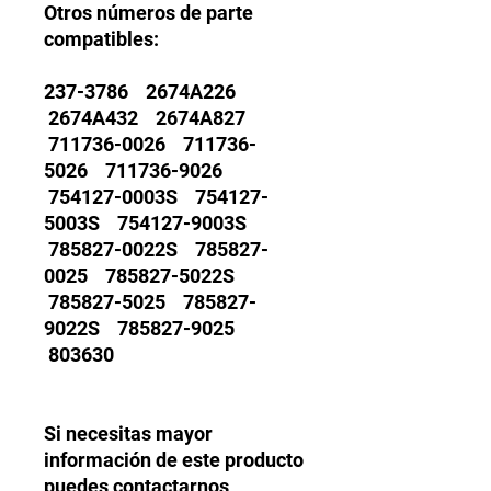
Otros números de parte
compatibles:
237-3786 2674A226
2674A432 2674A827
711736-0026 711736-
5026 711736-9026
754127-0003S 754127-
5003S 754127-9003S
785827-0022S 785827-
0025 785827-5022S
785827-5025 785827-
9022S 785827-9025
803630
Si necesitas mayor
información de este producto
puedes contactarnos