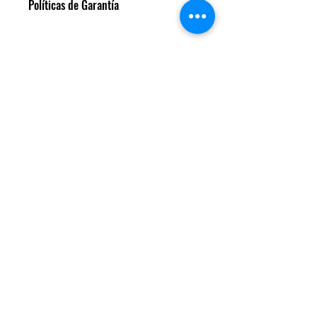
Políticas de Garantía
Todos nuestros turbos son
garantízados un año de fábrica.
Daños de fatiga de material. En caso
de que sea una falla del motor
externa al turbo, no corresponde
TM POWER CHILE LTDA.
garantía.
Contáctanos
turbo@tmpower.cl
+56 9 4215 7757
+56 9 4215 7757
Formulario de suscripción