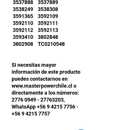
3537888 3537889
3538249 3538308
3591365 3592109
3592110 3592111
3592112 3592113
3593410 3802848
3802908 TC0210548
Si necesitas mayor
información de este producto
puedes contactarnos en
www.masterpowerchile.cl o
directamente a los números:
2776 0949 - 27763203,
WhatsApp +56 9 4215 7756 -
+56 9 4215 7757