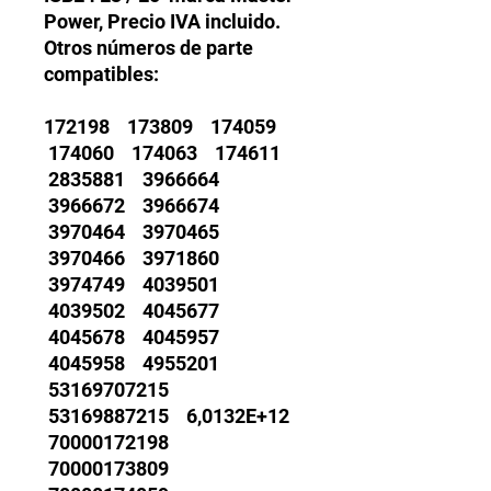
Power, Precio IVA incluido.
Otros números de parte
compatibles:
172198 173809 174059
174060 174063 174611
2835881 3966664
3966672 3966674
3970464 3970465
3970466 3971860
3974749 4039501
4039502 4045677
4045678 4045957
4045958 4955201
53169707215
53169887215 6,0132E+12
70000172198
70000173809