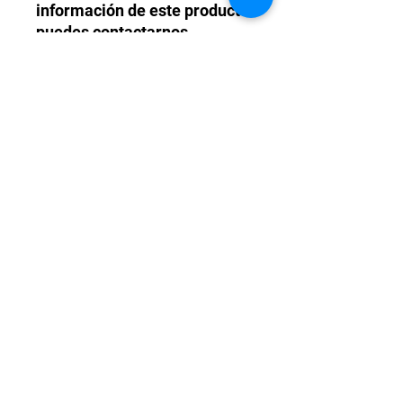
información de este producto
puedes contactarnos
directamente al WhatsApp
+56 9 4215 7757
Políticas de Garantía
Todos nuestros turbos son
garantízados un año de fábrica.
Daños de fatiga de material. En caso
de que sea una falla del motor
externa al turbo, no corresponde
TM POWER CHILE LTDA.
garantía.
Contáctanos
turbo@tmpower.cl
+56 9 4215 7757