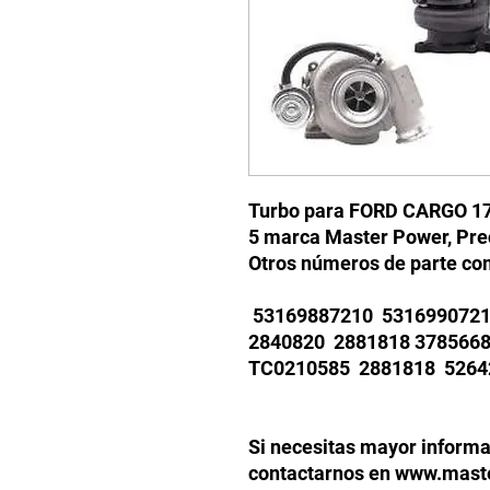
Turbo para FORD CARGO 17
5 marca Master Power, Prec
Otros números de parte co
53169887210 5316990721
2840820 2881818 378566
TC0210585 2881818 5264
Si necesitas mayor informa
contactarnos en www.maste