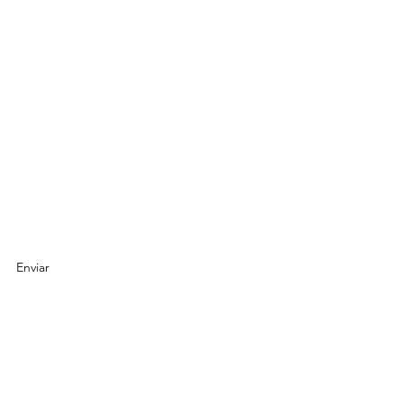
io de suscripción
Enviar