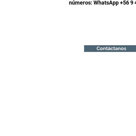
números: WhatsApp +56 9 4
TM POWER CHILE LT
Contáctanos
turbo@tmpower.cl
+56 9 4215 7757
+56 9 4215 7757
El Alfalfal 471, Bodega 6
Work Center Radial Nor- 
Salida Chicauma.