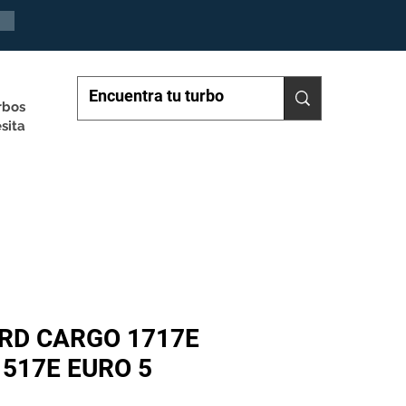
rbos
sita
RD CARGO 1717E
 1517E EURO 5