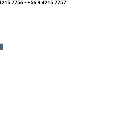
215 7756 - +56 9 4215 7757
DA.
Formular
8, Lampa.
Oriente