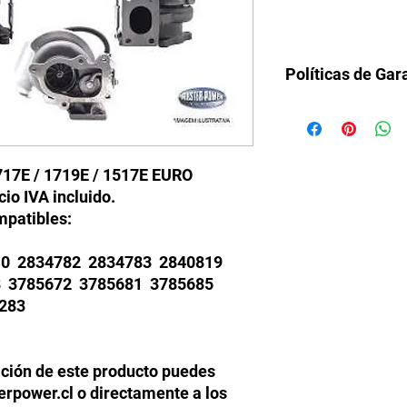
Políticas de Gar
Todos nuestros turbo
fábrica. Daños de fat
sea una falla del mot
garantía.
17E / 1719E / 1517E EURO
io IVA incluido.
mpatibles:
0 2834782 2834783 2840819
8 3785672 3785681 3785685
283
ción de este producto puedes
rpower.cl o directamente a los