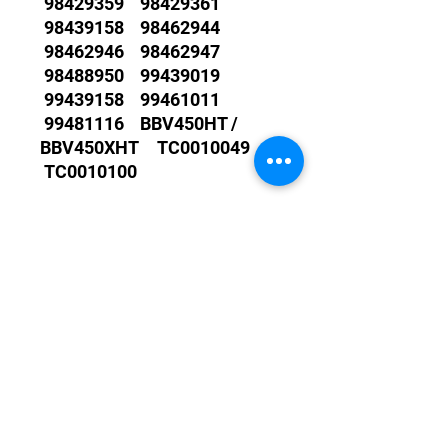
98429359 98429361
98439158 98462944
98462946 98462947
98488950 99439019
99439158 99461011
99481116 BBV450HT /
BBV450XHT TC0010049
TC0010100
Si necesitas mayor
información de este producto
puedes contactarnos
directamente al WhatsApp
+56 9 4215 7757
Políticas de Garantía
Todos nuestros turbos son
garantízados un año de fábrica.