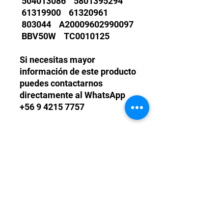
504013086 5801395294
61319900 61320961
803044 A20009602990097
BBV50W TC0010125
Si necesitas mayor
información de este producto
puedes contactarnos
directamente al WhatsApp
+56 9 4215 7757
Políticas de Garantía
Todos nuestros turbos son
garantízados un año de fábrica.
Daños de fatiga de material. En caso
de que sea una falla del motor
externa al turbo, no corresponde
TM POWER CHILE LTDA.
garantía.