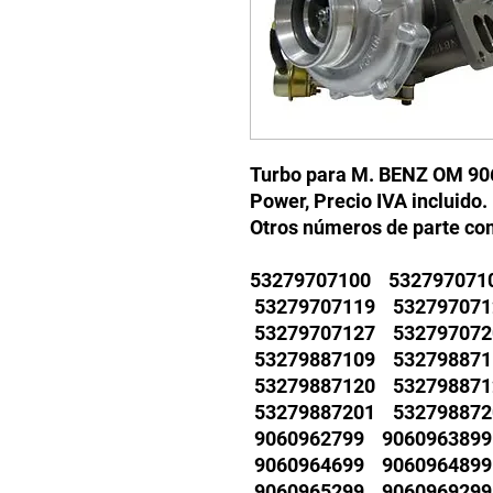
Turbo para M. BENZ OM 9
Power, Precio IVA incluido.
Otros números de parte co
53279707100 53279707
53279707119 53279707
53279707127 53279707
53279887109 53279887
53279887120 53279887
53279887201 53279887
9060962799 906096389
9060964699 906096489
9060965299 906096929