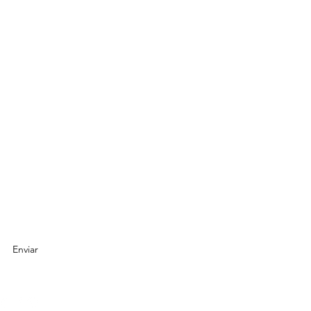
io de suscripción
Enviar