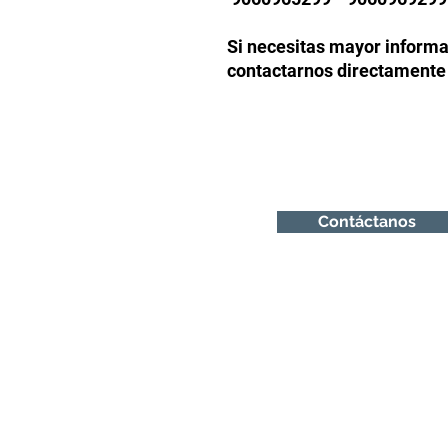
Si necesitas mayor informa
contactarnos directamente
TM POWER CHILE LT
Contáctanos
turbo@tmpower.cl
+56 9 4215 7757
+56 9 4215 7757
El Alfalfal 471, Bodega 6