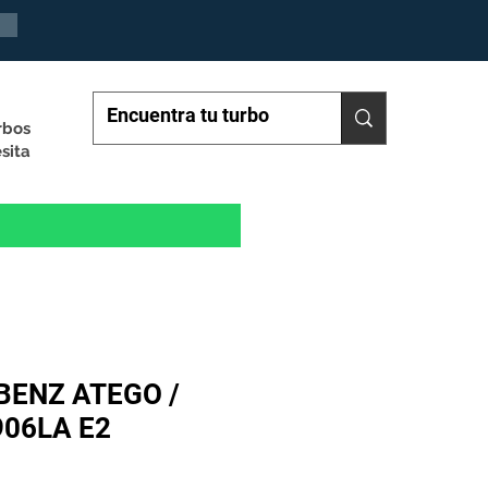
rbos
sita
BENZ ATEGO /
06LA E2