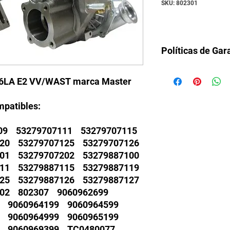
SKU: 802301
Políticas de Gar
Todos nuestros turbo
06LA E2 VV/WAST marca Master
fábrica. Daños de fat
sea una falla del mot
garantía.
mpatibles:
109 53279707111 53279707115
120 53279707125 53279707126
201 53279707202 53279887100
111 53279887115 53279887119
125 53279887126 53279887127
202 802307 9060962699
9 9060964199 9060964599
9 9060964999 9060965199
9 9060969399 TC0480077