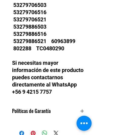
53279706503
53279706516
53279706521
53279886503
53279886516
53279886521 60963899
802288 TC0480290
Si necesitas mayor
información de este producto
puedes contactarnos
directamente al WhatsApp
+56 9 4215 7757
Políticas de Garantía
Todos nuestros turbos son
garantízados un año de fábrica.