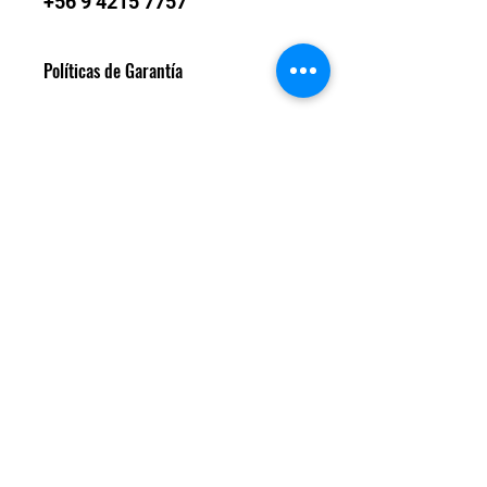
+56 9 4215 7757
Políticas de Garantía
Todos nuestros turbos son
garantízados un año de fábrica.
Daños de fatiga de material. En caso
de que sea una falla del motor
externa al turbo, no corresponde
TM POWER CHILE LTDA.
garantía.
Contáctanos
turbo@tmpower.cl
+56 9 4215 7757
+56 9 4215 7757
Formulario de suscripción