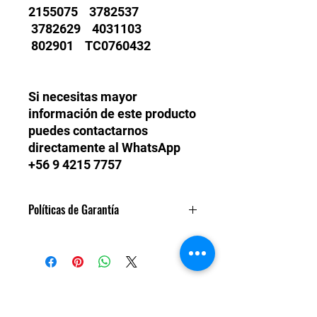
2155075 3782537
3782629 4031103
802901 TC0760432
Si necesitas mayor
información de este producto
puedes contactarnos
directamente al WhatsApp
+56 9 4215 7757
Políticas de Garantía
Todos nuestros turbos son
garantízados un año de fábrica.
Daños de fatiga de material. En caso
de que sea una falla del motor
externa al turbo, no corresponde
TM POWER CHILE LTDA.
garantía.