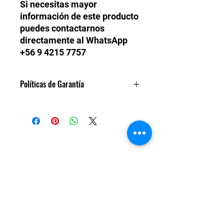
Si necesitas mayor
información de este producto
puedes contactarnos
directamente al WhatsApp
+56 9 4215 7757
Políticas de Garantía
Todos nuestros turbos son
garantízados un año de fábrica.
Daños de fatiga de material. En caso
de que sea una falla del motor
externa al turbo, no corresponde
TM POWER CHILE LTDA.
garantía.
Contáctanos
turbo@tmpower.cl
+56 9 4215 7757