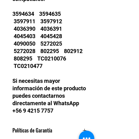
3594634 3594635
3597911 3597912
4036390 4036391
4045403 4045428
4090050 5272025
5272028 802295 802912
808295 TC0210076
TC0210477
Si necesitas mayor
información de este producto
puedes contactarnos
directamente al WhatsApp
+56 9 4215 7757
Políticas de Garantía